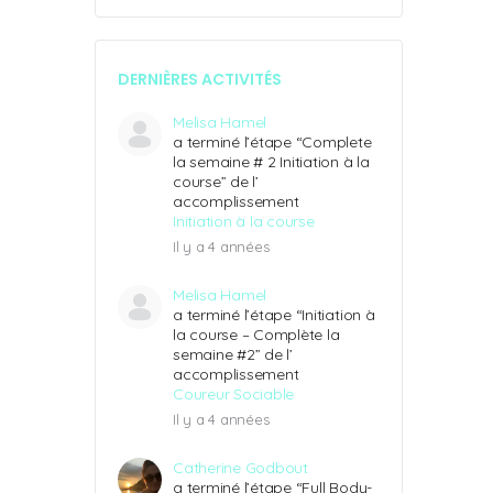
DERNIÈRES ACTIVITÉS
Melisa Hamel
a terminé l’étape “Complete
la semaine # 2 Initiation à la
course” de l’
accomplissement
Initiation à la course
Il y a 4 années
Melisa Hamel
a terminé l’étape “Initiation à
la course – Complète la
semaine #2” de l’
accomplissement
Coureur Sociable
Il y a 4 années
Catherine Godbout
a terminé l’étape “Full Body-