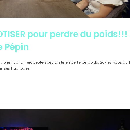
OTISER pour perdre du poids!!!
e Pépin
in, une hypnothérapeute spécialiste en perte de poids. Saviez-vous qu’i
ier ses habitudes…