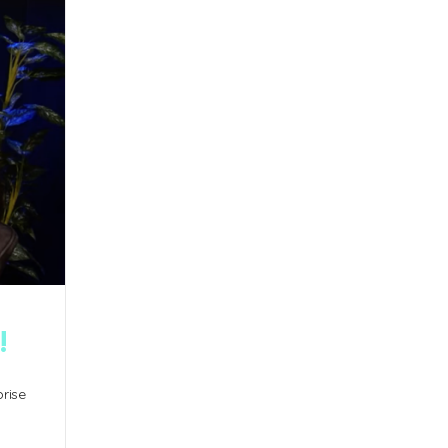
!
prise