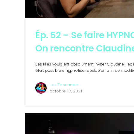
Ép. 52 – Se faire HYPN
On rencontre Claudin
Les filles voulaient absolument inviter Claudine Pép
était possible d’hypnotiser quelqu’un afin de modif
Les Tannantes
octobre 19, 2021