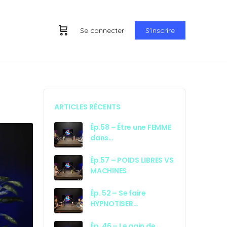
Se connecter
S'inscrire
ARTICLES RÉCENTS
Ép.58 – Être une FEMME
dans…
Ép.57 – POIDS LIBRES VS
MACHINES
Ép. 52 – Se faire
HYPNOTISER…
Ép. 46 – Le gain de…