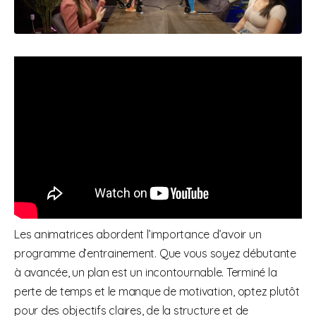
Les animatrices abordent l’importance d’avoir un
programme d’entrainement. Que vous soyez débutante
à avancée, un plan est un incontournable. Terminé la
perte de temps et le manque de motivation, optez plutôt
pour des objectifs claires, de la structure et de