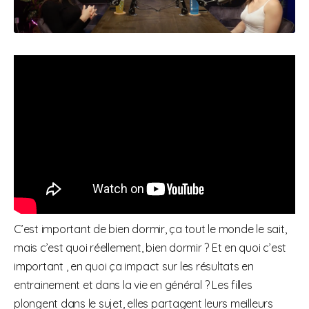
C’est important de bien dormir, ça tout le monde le sait,
mais c’est quoi réellement, bien dormir ? Et en quoi c’est
important , en quoi ça impact sur les résultats en
entrainement et dans la vie en général ? Les filles
plongent dans le sujet, elles partagent leurs meilleurs