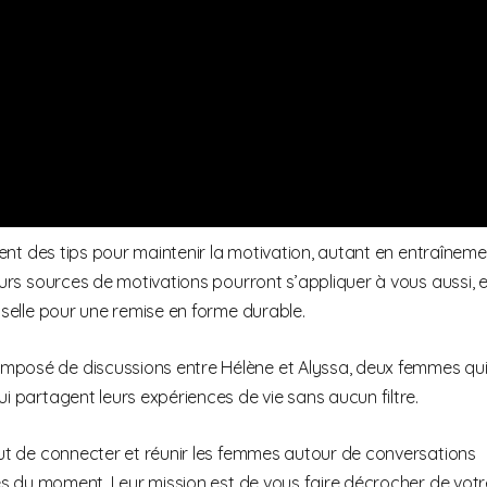
agent des tips pour maintenir la motivation, autant en entraînem
eurs sources de motivations pourront s’appliquer à vous aussi, e
 selle pour une remise en forme durable.
mposé de discussions entre Hélène et Alyssa, deux femmes qu
i partagent leurs expériences de vie sans aucun filtre.
but de connecter et réunir les femmes autour de conversations
ités du moment. Leur mission est de vous faire décrocher de votr