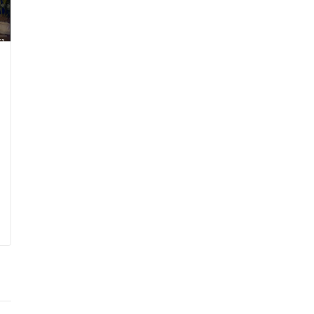
Ép. 8 – LA fameuse PERTE de GRAS!
On vous guide les girls dans ce
sujet Monstre!!!
L’Épisode d’aujourd’hui est particulièrement plus
long qu’à l’habitude en raison du sujet de taille
auquel les filles ont décidé de s’attaquer. Elles
vous expliquerons comment…
Les Tannantes
avril 29, 2021