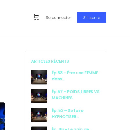
Se connecter
S'inscrire
ARTICLES RÉCENTS
Ép.58 – Être une FEMME
dans…
Ép.57 – POIDS LIBRES VS
MACHINES
Ép. 52 – Se faire
HYPNOTISER…
Ép. 46 – Le gain de…