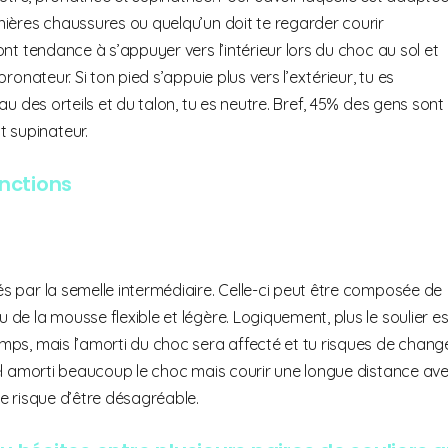
rnières chaussures ou quelqu’un doit te regarder courir
 ont tendance à s’appuyer vers l’intérieur lors du choc au sol et
pronateur. Si ton pied s’appuie plus vers l’extérieur, tu es
veau des orteils et du talon, tu es neutre. Bref, 45% des gens sont
t supinateur.
nctions
és par la semelle intermédiaire. Celle-ci peut être composée de
u de la mousse flexible et légère. Logiquement, plus le soulier es
temps, mais l’amorti du choc sera affecté et tu risques de chang
e gel amorti beaucoup le choc mais courir une longue distance av
rse risque d’être désagréable.