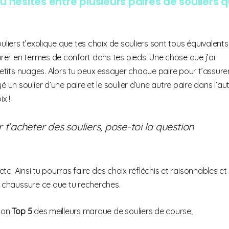
tu hésites entre plusieurs paires de souliers q
uliers t’explique que tes choix de souliers sont tous équivalents
er en termes de confort dans tes pieds. Une chose que j’ai
 petits nuages. Alors tu peux essayer chaque paire pour t’assure
n soulier d’une paire et le soulier d’une autre paire dans l’au
x !
r t’acheter des souliers, pose-toi la question
etc. Ainsi tu pourras faire des choix réfléchis et raisonnables et
la chaussure ce que tu recherches.
 mon
Top 5
des meilleurs marque de souliers de course;