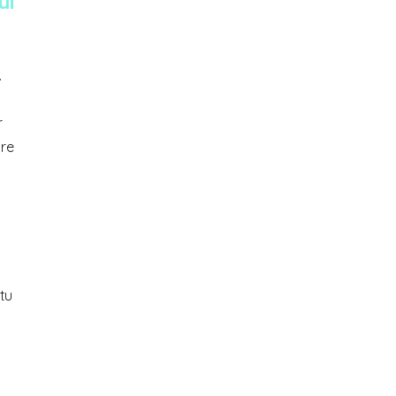
ui
.
r
tre
 tu