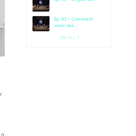
Ép. 42 – Comment
avoir des…
SEE ALL
r
e à