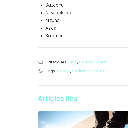
Saucony
New balance
Mizuno
Asics
Salomon
Catégories:
Blog
,
Course
,
Sports
Tags:
Cardio
,
Souliers de course
Articles liés