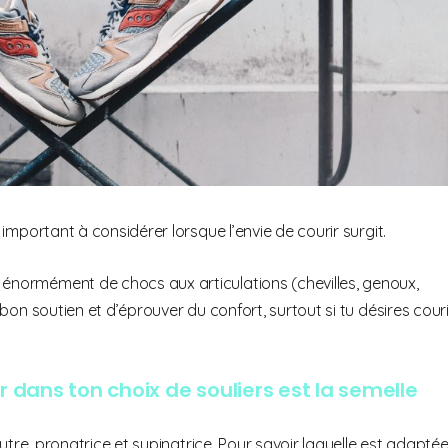
s important à considérer lorsque l’envie de courir surgit.
 énormément de chocs aux articulations (chevilles, genoux,
n bon soutien et d’éprouver du confort, surtout si tu désires couri
dans ton choix de souliers est la semelle
neutre, pronatrice et supinatrice. Pour savoir laquelle est adapté