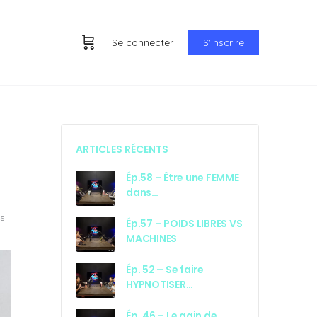
Se connecter
S'inscrire
ARTICLES RÉCENTS
Ép.58 – Être une FEMME
dans…
s
Ép.57 – POIDS LIBRES VS
MACHINES
Ép. 52 – Se faire
HYPNOTISER…
Ép. 46 – Le gain de…